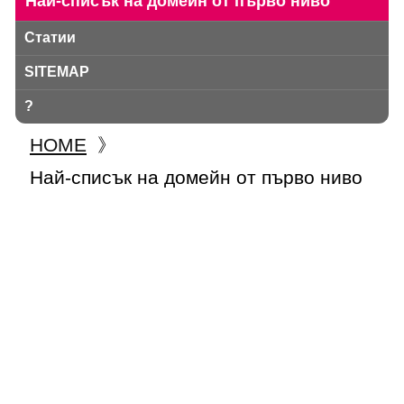
Най-списък на домейн от първо ниво
Статии
SITEMAP
?
HOME
》
Най-списък на домейн от първо ниво