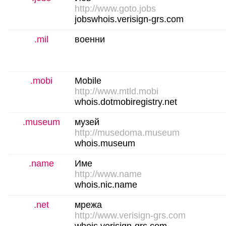
http://www.goto.jobs
jobswhois.verisign-grs.com
.mil
военни
.mobi
Mobile
http://www.mtld.mobi
whois.dotmobiregistry.net
.museum
музей
http://musedoma.museum
whois.museum
.name
Име
http://www.name
whois.nic.name
.net
мрежа
http://www.verisign-grs.com