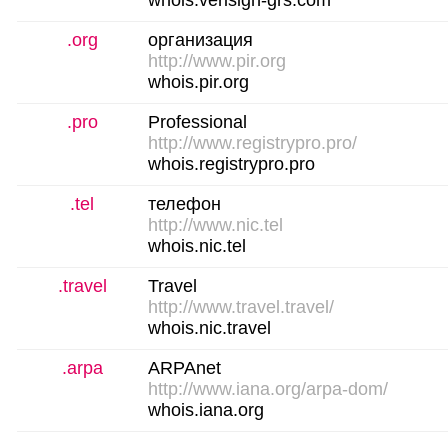
whois.verisign-grs.com
.org
организация
http://www.pir.org
whois.pir.org
.pro
Professional
http://www.registrypro.pro/
whois.registrypro.pro
.tel
телефон
http://www.nic.tel
whois.nic.tel
.travel
Travel
http://www.travel.travel/
whois.nic.travel
.arpa
ARPAnet
http://www.iana.org/arpa-dom/
whois.iana.org