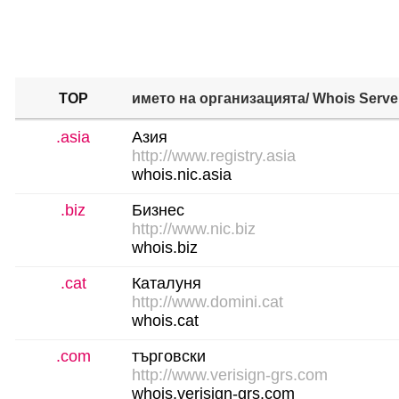
TOP
името на организацията
/ Whois Serve
.asia
Азия
http://www.registry.asia
whois.nic.asia
.biz
Бизнес
http://www.nic.biz
whois.biz
.cat
Каталуня
http://www.domini.cat
whois.cat
.com
търговски
http://www.verisign-grs.com
whois.verisign-grs.com