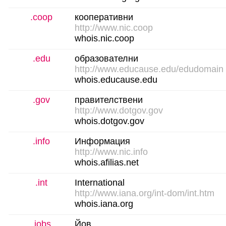
.coop
кооперативни
http://www.nic.coop
whois.nic.coop
.edu
образователни
http://www.educause.edu/edudomain
whois.educause.edu
.gov
правителствени
http://www.dotgov.gov
whois.dotgov.gov
.info
Информация
http://www.nic.info
whois.afilias.net
.int
International
http://www.iana.org/int-dom/int.htm
whois.iana.org
.jobs
Йов