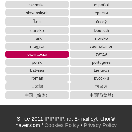
svenska
español
slovenských
српски
ไทย
český
danske
Deutsch
Türk
norske
magyar
suomalainen
български
עברית
polski
português
Latvijas
Lietuvos
român
русский
日本語
한국어
中国（简体）
中國語(繁體)
Since 2011 IPIPIPIP.net E-mail:sythchoi＠
naver.com /
Cookies Policy
/
Privacy Policy