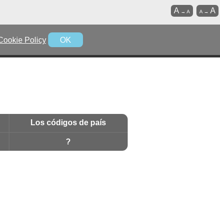
A
A
→
A
A
→
Cookie Policy
OK
Los códigos de país
?