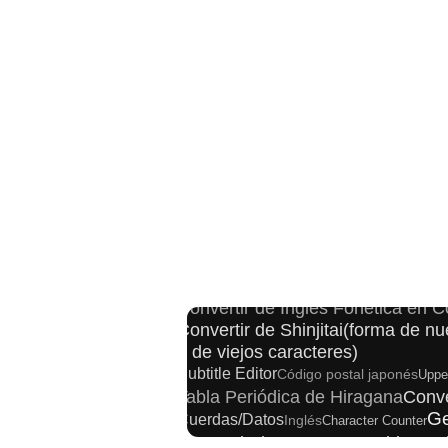
Capitalize Sentences/Every Word
Convertir de Hankaku Katakana en Z
Convertir de Caracteres Chinos en Pinyin(
Convertir de Inglés Fonética en 
Convertir de Shinjitai(forma de nu
a de viejos caracteres)
Subtitle Editor
Código postal japonés
Uppe
Tabla Periódica de Hiragana
Conve
Ge
Cuerdas/Datos
Inglés
Character Counter
Convertir de Caracteres Chinos P