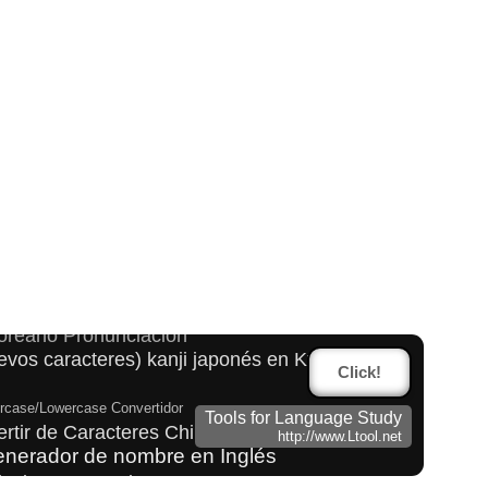
s
enkaku Katakana
con la pronunciación)
Coreano Pronunciación
evos caracteres) kanji japonés en Kyūjitai(form
Click!
rcase/Lowercase Convertidor
Tools for Language Study
rtir de Caracteres Chinos en Hangul
http://www.Ltool.net
nerador de nombre en Inglés
inyin en Hangul Lectura