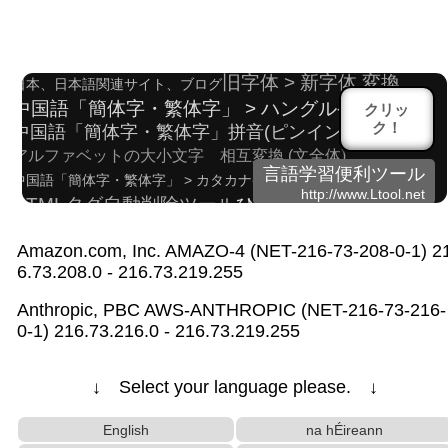
ひらがな > カタカナ 変換
動画字幕ファイルシンク調整機
韓国(ハングル)名前自動生成機
旧字体 > 新字体 変換
日本、日本語関連サイト、ブログ
中国語「簡体字・繁体字」 > ハングル発音 変換
クリッ
ク！
中国語「簡体字・繁体字」拼音(ピンイン) 変換
アルファベットの大小文字 相互変換 (文全体)
言語学習便利ツール
中国語「簡体字・繁体字」 > カタカナ発音 変換
http://www.Ltool.net
HTMLタグ自動削除ツール
ひらがなローマ字表
繁体字 > 簡体字 変換
ハングル反切表
日本人名辞書
Amazon.com, Inc. AMAZO-4 (NET-216-73-208-0-1) 2
英語発音記号 > ハングル発音表記 変換
6.73.208.0 - 216.73.219.255
日中韓漢字 > 韓国語読み(発音) 変換
英語名自動生成機
カタカナ > ひらがな 変換
Anthropic, PBC AWS-ANTHROPIC (NET-216-73-216-
特定の単語・文字を置換
簡体字 > 繁体字 変換
0-1) 216.73.216.0 - 216.73.219.255
日中韓漢字 > 韓国語読み(発音) 変換
ハングル名前ローマ字表記 変換
↓ Select your language please. ↓
英語関連サイト、ブログ
文字列/資料整理
日本郵便番号検索/日本郵便番号ローマ字、ハング
English
na hÉireann