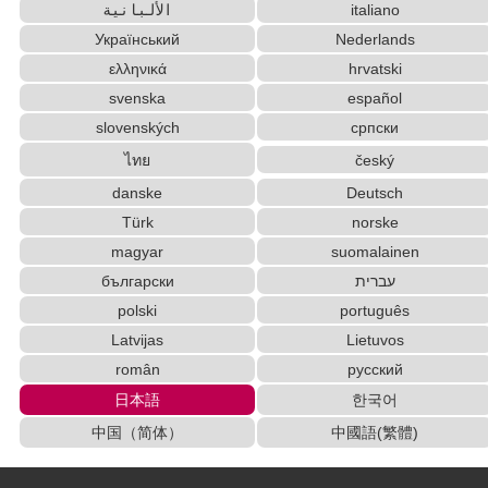
ル変換
الألبانية
italiano
韓国語学校/留学院/ブログ情報
Український
Nederlands
ピンイン簡易表示形式 > 拼音(ピンイン)フォント形
ελληνικά
hrvatski
式 変換
svenska
español
カタカナローマ字表
半角カタカナ > 全角カタカナ 変換
slovenských
српски
ハングル > ひらがな/カタカナ 変換
ローマ字 > ひらがな/カタカナ 変換
ไทย
český
全角カタカナ > 半角カタカナ 変換
danske
Deutsch
中国、中国語関連サイト、ブログ
韓国全国大学校検索
Türk
norske
アルファベットの大小文字 相互変換 (頭文字の
magyar
suomalainen
み)
български
עברית
アルファベットの大小文字 相互変換 (文全体)
polski
português
アルファベットの大小文字 相互変換 (頭文字のみ)
日本人名自動生成機
Latvijas
Lietuvos
日本人名読み方サーチ
文字数カウント
新字体 > 旧字体 変換
român
русский
日本語
한국어
中国（简体）
中國語(繁體)