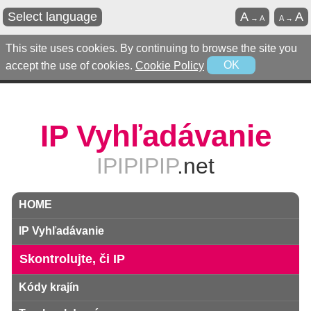
Select language
A
A
→
A
A
→
This site uses cookies. By continuing to browse the site you
accept the use of cookies.
Cookie Policy
OK
IP Vyhľadávanie
IPIPIPIP
.net
HOME
IP Vyhľadávanie
Skontrolujte, či IP
Kódy krajín