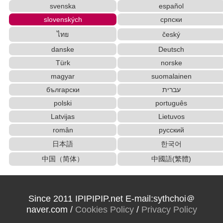
svenska
español
slovenských
српски
ไทย
český
danske
Deutsch
Türk
norske
magyar
suomalainen
български
עברית
polski
português
Latvijas
Lietuvos
român
русский
日本語
한국어
中国（简体）
中國語(繁體)
Since 2011 IPIPIPIP.net E-mail:sythchoi＠
naver.com /
Cookies Policy
/
Privacy Policy