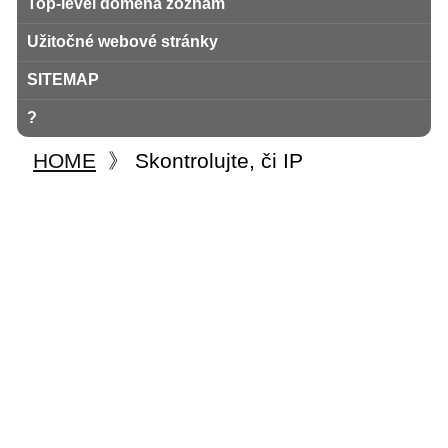
Top-level doména zoznam
Užitočné webové stránky
SITEMAP
?
HOME
》
Skontrolujte, či IP