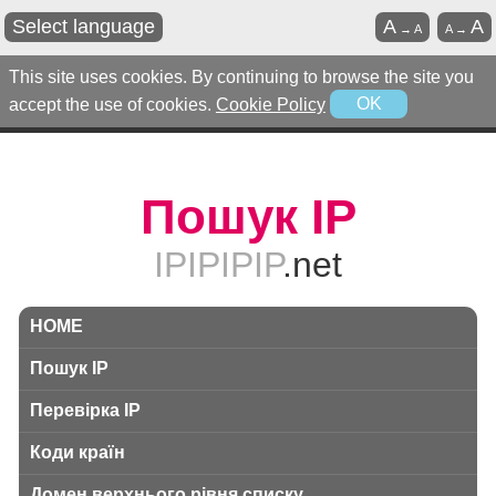
Select language
A
A
→
A
A
→
This site uses cookies. By continuing to browse the site you
accept the use of cookies.
Cookie Policy
OK
Пошук IP
IPIPIPIP
.net
HOME
Пошук IP
Перевірка IP
Коди країн
Домен верхнього рівня списку