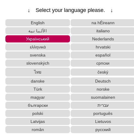
↓ Select your language please. ↓
English
na hÉireann
الألبانية
italiano
Український
Nederlands
ελληνικά
hrvatski
svenska
español
slovenských
српски
ไทย
český
danske
Deutsch
Türk
norske
magyar
suomalainen
български
עברית
polski
português
Latvijas
Lietuvos
român
русский