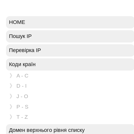
HOME
Пошук IP
Перевірка IP
Коди країн
》 A - C
》 D - I
》 J - O
》 P - S
》 T - Z
Домен верхнього рівня списку