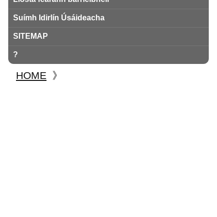
Suímh Idirlín Úsáideacha
SITEMAP
?
HOME
》