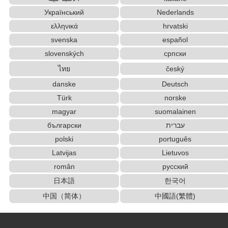
Український
Nederlands
ελληνικά
hrvatski
svenska
español
slovenských
српски
ไทย
český
danske
Deutsch
Türk
norske
magyar
suomalainen
български
עברית
polski
português
Latvijas
Lietuvos
român
русский
日本語
한국어
中国（简体）
中國語(繁體)