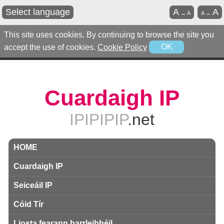
Select language
A
A
→
A
A
→
This site uses cookies. By continuing to browse the site you
accept the use of cookies.
Cookie Policy
OK
Cuardaigh IP
IPIPIPIP
.net
HOME
Cuardaigh IP
Seiceáil IP
Cóid Tír
Liosta fearann ​​barrleibhéil