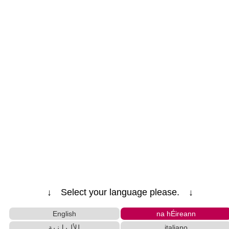
↓ Select your language please. ↓
English
na hÉireann
الألبانية
italiano