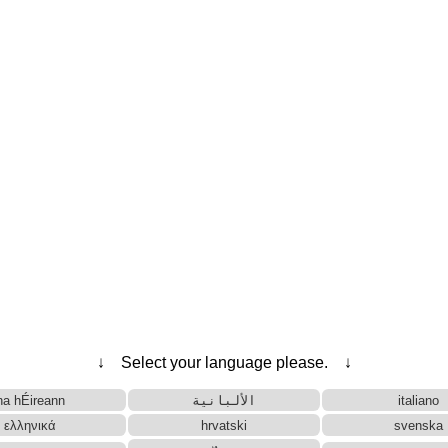
半角カタカナ > 全角カタカナ 変換
のみ)
日本人名自動生成機
ローマ字、ハングル変換
英語名自動生成機
名前ローマ字表記 変換
換
↓ Select your language please. ↓
na hÉireann
الألبانية
italiano
ελληνικά
hrvatski
svenska