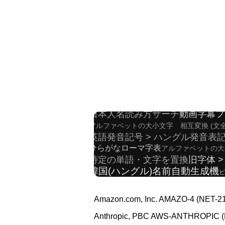
簡体字 > 繁体字 変換
英語関連サイ
日本人名辞書
HTMLタグ自動削除ツール
アルファベットの大小文字 相互変換 
日本人名読み方サーチ
動画字幕フ
アルファベットの大小文字 相互変換 (文全
英語発音記号 > ハングル発音表記
ひらがなローマ字表
アルファベットの大
特定の単語・文字を置換
旧字体 >
韓国(ハングル)名前自動生成機
ピ
ローマ字 > ひらがな/カタカナ 変
中国語「簡体字・繁体字」拼音(ピンイ
Amazon.com, Inc. AMAZO-4 (NET-216
中国、中国語関連サイト、ブログ
Anthropic, PBC AWS-ANTHROPIC (NE
中国語「簡体字・繁体字」 > ハングル