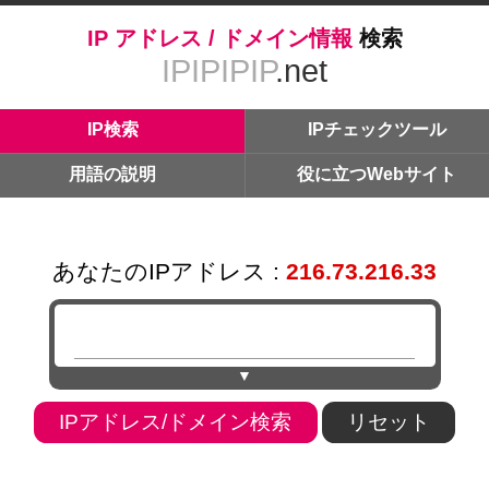
IP アドレス / ドメイン情報
検索
IPIPIPIP
.net
IP検索
IPチェックツール
用語の説明
役に立つWebサイト
あなたのIPアドレス :
216.73.216.33
▼