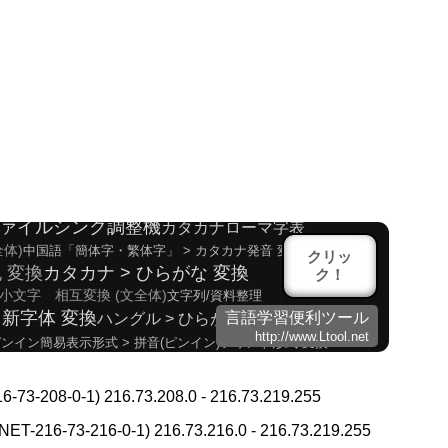
ト、ブログ
日中韓漢字 > 韓国語読み(発音) 変換
日中韓漢字 > 韓国語読み(発音) 変換
(頭文字のみ)
ハングル反切表
文字数カウント
ァイルシンク調整機
カタカナローマ字表
体)
中国語「簡体字・繁体字」 > カタカナ発音 変換
クリッ
 変換
カタカナ > ひらがな 変換
ク！
小文字 相互変換 (文全体)
文字列/資料整理
 新字体 変換
ハングル > ひらがな/カタカナ 変換
言語学習便利ツール
http://www.Ltool.net
ンイン簡易表示形式 > 拼音(ピンイン)フォント形式 変換
換
新字体 > 旧字体 変換
ン) 変換
韓国語学校/留学院/ブログ情報
韓国全国大学校検索
-73-208-0-1) 216.73.208.0 - 216.73.219.255
繁体字 > 簡体字 変換
T-216-73-216-0-1) 216.73.216.0 - 216.73.219.255
発音 変換
ひらがな > カタカナ 変換