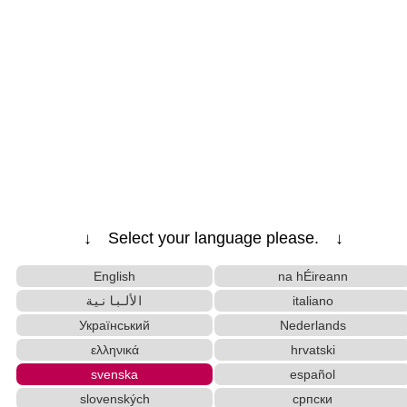
↓ Select your language please. ↓
English
na hÉireann
الألبانية
italiano
Український
Nederlands
ελληνικά
hrvatski
svenska
español
slovenských
српски