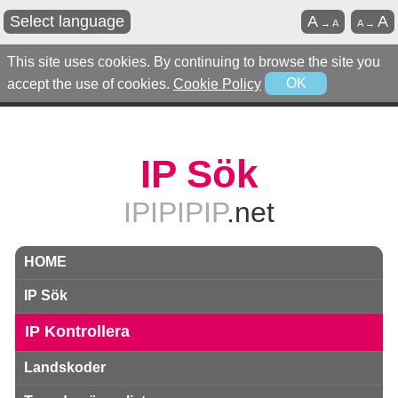
Select language
A
A
→
A
A
→
This site uses cookies. By continuing to browse the site you
accept the use of cookies.
Cookie Policy
OK
IP Sök
IPIPIPIP
.net
HOME
IP Sök
IP Kontrollera
Landskoder