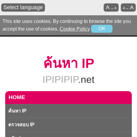
Select language
A
A
→
A
A
→
This site uses cookies. By continuing to browse the site you
accept the use of cookies.
Cookie Policy
OK
ค้นหา IP
IPIPIPIP
.net
HOME
ค้นหา IP
ตรวจสอบ IP