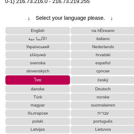
0-1) 216.73.216.0 - 216.73.219.255
การออกเสียงชื่อคนญี่ปุ่น/ค้นหาชื่อ
คะตะกะนะ > แปลงเป็นฮิระงะนะ
↓ Select your language please. ↓
แปลงตัวอักษรตัวแรกของประโยค/คำศัพท์ให้เป็นตัวพิมพ์ใหญ่
แปลงตัวพิมพ์ใหญ่เป็นเล็ก / แปลงเป็นตัวพิมพ์เล็กเป็นใหญ่
English
na hÉireann
ตัวอักษรจีน > คำอ่านภาษาเกาหลี
الألبانية
italiano
ตัวอักษรจีน > พินอิน
Український
Nederlands
ตารางเทียบฮิระงะนะ โรมันจิ 50 เสียง
ελληνικά
hrvatski
พจนานุกรมชื่อคนญี่ปุ่น
คันจิแบบเก่า > แปลงเป็นคันจิแบบใหม่
นับจำนวนตัวอักษร
svenska
español
อักษรจีนตัวย่อ > แปลงเป็นอักษรจีนตัวเต็ม
slovenských
српски
แทนที่คำในประโยค
ไทย
český
แปลงตัวพิมพ์ใหญ่เป็นเล็ก / แปลงเป็นตัวพิมพ์เล็กเป็นใหญ่
danske
Deutsch
ตัวพิมพ์ใหญ่ > แปลงเป็นตัวพิมพ์เล็ก
ตั้งชื่อภาษาเกาหลี
Türk
norske
ลบ tags HTML อัตโนมัติ
magyar
suomalainen
ที่อยู่ญี่ปุ่นในภาษาเกาหลี, เสียงอ่านในภาษาอังกฤษ, ค้น
български
עברית
หารหัสไปรษณีย์
คันจิแบบใหม่ > แปลงเป็นคันจิแบบเก่า
polski
português
Latvijas
Lietuvos