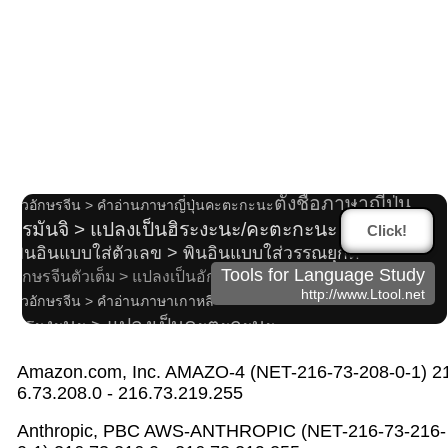
ตั้งชื่อภาษาอังกฤษ
ตารางเทียบคะตะกะนะ(คาตาคานะ) โรมันจิ 50 เสียง
ตัวพิมพ์เล็ก > แปลงเป็นตัวพิมพ์ใหญ่
ตั้งชื่อภาษาญี่ปุ่น
ตัวอักษรจีน > คำอ่านภาษาญี่ปุ่นคะตะกะนะ
โรมันจิ > แปลงเป็นฮิระงะนะ/คะตะกะนะ
Click!
พินอินแบบใส่ตัวเลข > พินอินแบบใส่วรรณยุกต์
Tools for Language Study
อักษรจีนตัวเต็ม > แปลงเป็นอักษรจีนตัวย่อ
http://www.Ltool.net
ตัวอักษรจีน > คำอ่านภาษาเกาหลี
ฮิระงะนะ > แปลงเป็นคะตะกะนะ
แปลงชื่อเกาหลีให้เป็นคะตะกะนะ/ฮิระงะนะ
Amazon.com, Inc. AMAZO-4 (NET-216-73-208-0-1) 2
ตัวอักษรจีน > คำอ่านภาษาเกาหลี
6.73.208.0 - 216.73.219.255
โปรแกรมแปลงไฟล์ซับไตเติ้ล
แปลงตัวอักษรตัวแรกของประโยค/คำศัพท์ให้เป็นตัวพิมพ์ใหญ่
Anthropic, PBC AWS-ANTHROPIC (NET-216-73-216-
คำอ่านเกาหลี > แปลงเป็นฮิระงะนะ/คะตะกะนะ