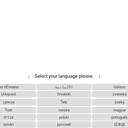
↓ Select your language please. ↓
na hÉireann
الألبانية
italiano
ελληνικά
hrvatski
svenska
српски
ไทย
český
Türk
norske
magyar
עברית
polski
português
român
русский
日本語