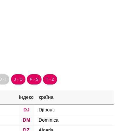
D - I
J - O
P - S
T - Z
Індекс
країна
DJ
Djibouti
DM
Dominica
DZ
Algeria