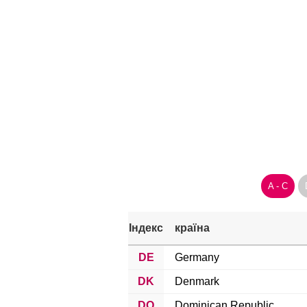
A - C
Індекс
країна
DE
Germany
DK
Denmark
DO
Dominican Republic