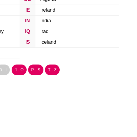
IE
Ireland
IN
India
ry
IQ
Iraq
IS
Iceland
D - I
J - O
P - S
T - Z