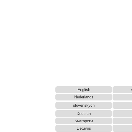
English
Nederlands
slovenských
Deutsch
български
Lietuvos