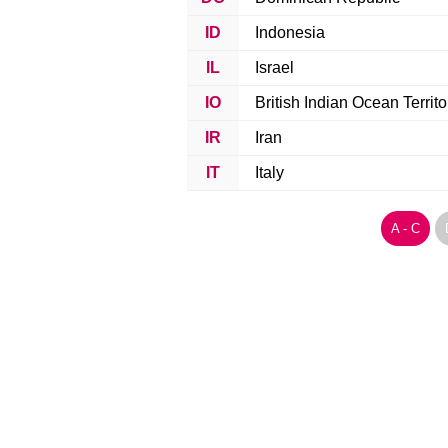
ID
Indonesia
IL
Israel
IO
British Indian Ocean Territo
IR
Iran
IT
Italy
A - C