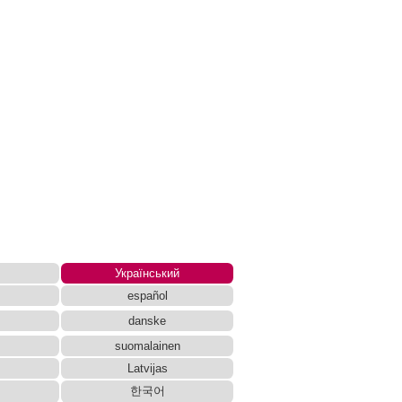
Український
español
danske
suomalainen
Latvijas
한국어