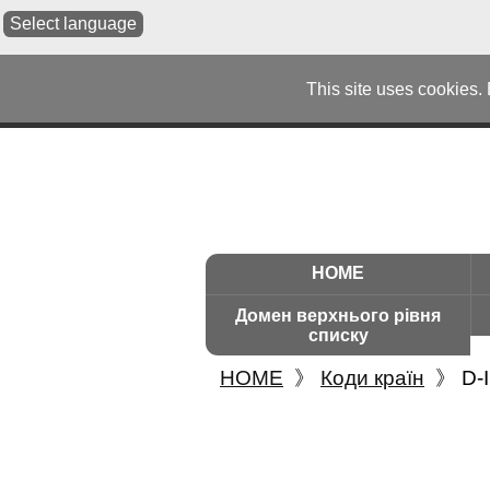
Select language
This site uses cookies.
HOME
Домен верхнього рівня
списку
HOME
》
Коди країн
》
D-I