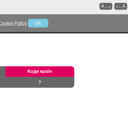
A
A
→
A
A
→
Cookie Policy
OK
Коди країн
?