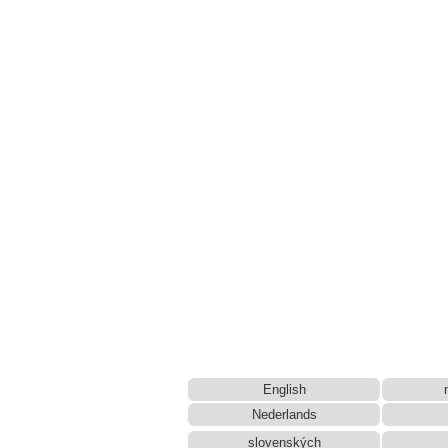
English
Nederlands
slovenských