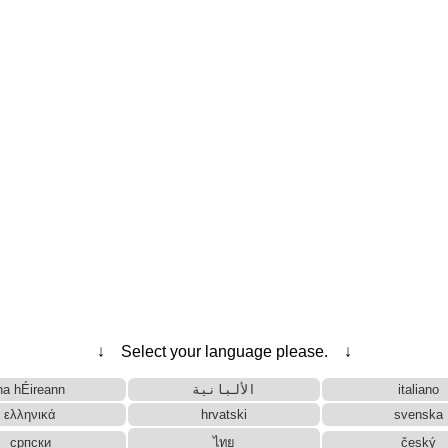
↓ Select your language please. ↓
na hÉireann
الألبانية
italiano
ελληνικά
hrvatski
svenska
српски
ไทย
český