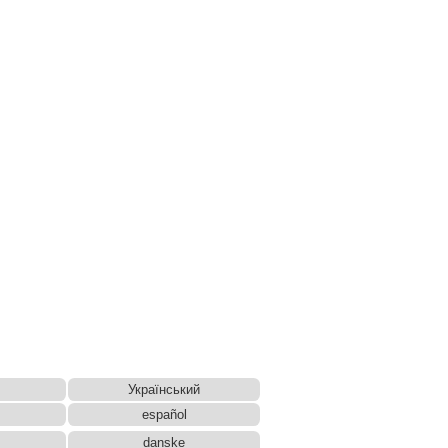
Український
español
danske