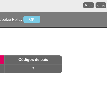
A
A
→
A
A
→
Cookie Policy
OK
Códigos de país
?