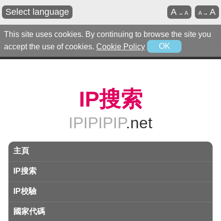
Select language
A
A
→
A
A
→
This site uses cookies. By continuing to browse the site you
accept the use of cookies.
Cookie Policy
OK
IP搜索
IPIPIPIP
.net
主頁
IP搜索
IP校驗
國家代碼