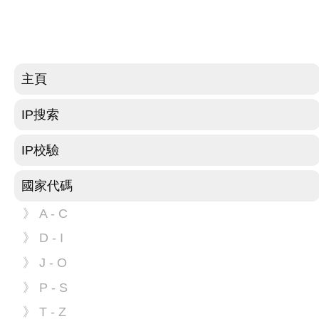
主頁
IP搜索
IP校驗
國家代碼
》 A - C
》 D - I
》 J - O
》 P - S
》 T - Z