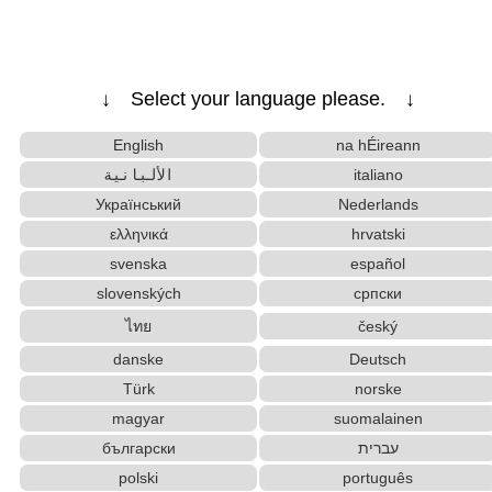
↓ Select your language please. ↓
English
na hÉireann
الألبانية
italiano
Український
Nederlands
ελληνικά
hrvatski
svenska
español
slovenských
српски
ไทย
český
danske
Deutsch
Türk
norske
magyar
suomalainen
български
עברית
polski
português