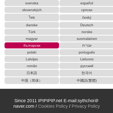
svenska
español
slovenských
српски
ไทย
český
danske
Deutsch
Türk
norske
magyar
suomalainen
български
עברית
polski
português
Latvijas
Lietuvos
român
русский
日本語
한국어
中国（简体）
中國語(繁體)
Since 2011 IPIPIPIP.net E-mail:sythchoi＠
naver.com /
Cookies Policy
/
Privacy Policy