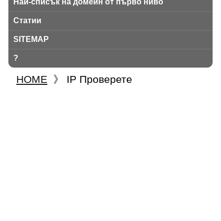
Най-списък на домейн от първо ниво
Статии
SITEMAP
?
HOME
》
IP Проверете